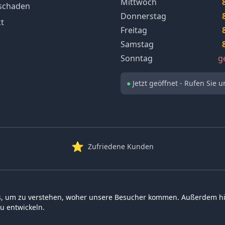
Mittwoch
schaden
Donnerstag
t
Freitag
Samstag
Sonntag
g
●
Jetzt geöffnet - Rufen Sie u
⭐
Zufriedene Kunden
, um zu verstehen, woher unsere Besucher kommen. Außerdem hil
Professioneller Autoankauf in
Kassel
und Umgebung | Schnell • Fair • Transparen
u entwickeln.