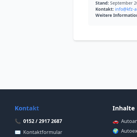
Stand:
September 2
Kontakt:
info@kfz-a
Weitere Informatio
Kontakt
Inhalte
📞
0152 / 2917 2687
🚗
Autoa
🌍
Autoex
✉️
Kontaktformular