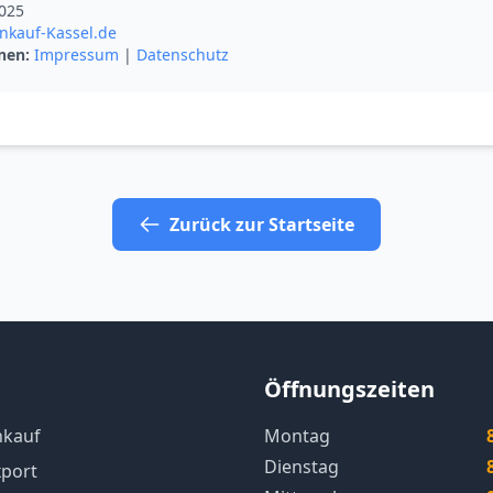
025
nkauf-Kassel.de
nen:
Impressum
|
Datenschutz
Zurück zur Startseite
Öffnungszeiten
nkauf
Montag
Dienstag
port